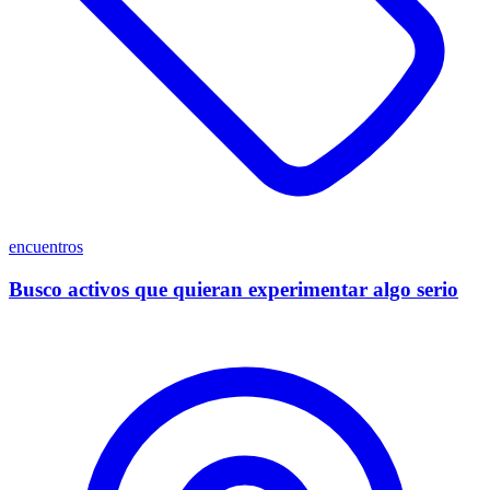
encuentros
Busco activos que quieran experimentar algo serio