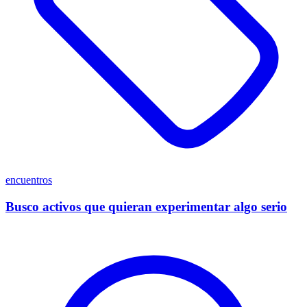
encuentros
Busco activos que quieran experimentar algo serio