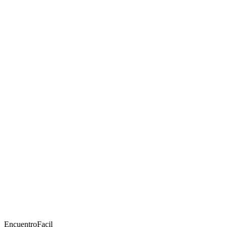
EncuentroFacil